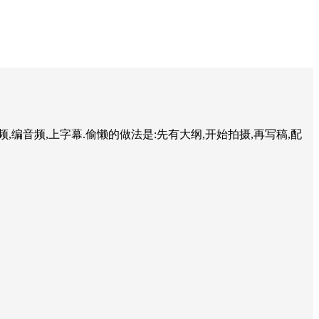
编音频,上字幕.偷懒的做法是:先有大纲,开始拍摄,再写稿,配