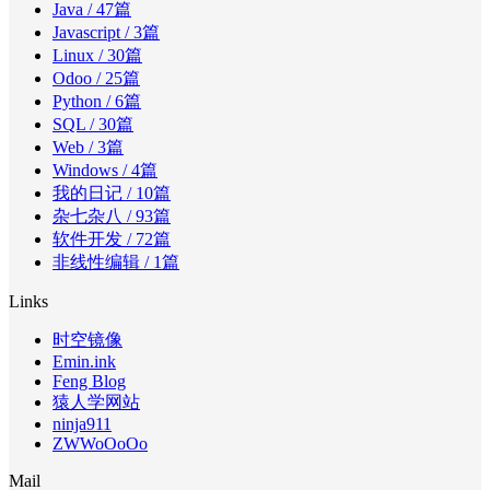
Java
/ 47篇
Javascript
/ 3篇
Linux
/ 30篇
Odoo
/ 25篇
Python
/ 6篇
SQL
/ 30篇
Web
/ 3篇
Windows
/ 4篇
我的日记
/ 10篇
杂七杂八
/ 93篇
软件开发
/ 72篇
非线性编辑
/ 1篇
Links
时空镜像
Emin.ink
Feng Blog
猿人学网站
ninja911
ZWWoOoOo
Mail