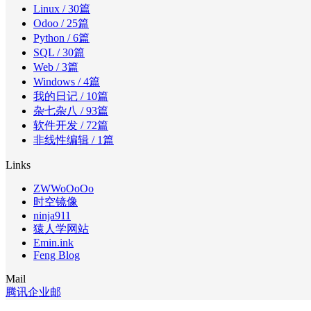
Linux
/ 30篇
Odoo
/ 25篇
Python
/ 6篇
SQL
/ 30篇
Web
/ 3篇
Windows
/ 4篇
我的日记
/ 10篇
杂七杂八
/ 93篇
软件开发
/ 72篇
非线性编辑
/ 1篇
Links
ZWWoOoOo
时空镜像
ninja911
猿人学网站
Emin.ink
Feng Blog
Mail
腾讯企业邮