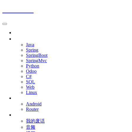
Jalena Blog
首页
程序开发
Java
Spring
SpringBoot
SpringMvc
Python
Odoo
C#
SQL
Web
Linux
移动设备
Android
Router
杂七杂八
我的废话
音频