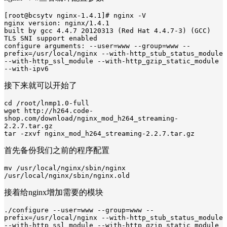
[root@bcsytv nginx-1.4.1]# nginx -V

nginx version: nginx/1.4.1

built by gcc 4.4.7 20120313 (Red Hat 4.4.7-3) (GCC)

TLS SNI support enabled

configure arguments: --user=www --group=www --
prefix=/usr/local/nginx --with-http_stub_status_module 
--with-http_ssl_module --with-http_gzip_static_module 
--with-ipv6
接下来就可以开始了
cd /root/lnmp1.0-full

wget http://h264.code-
shop.com/download/nginx_mod_h264_streaming-
2.2.7.tar.gz

tar -zxvf nginx_mod_h264_streaming-2.2.7.tar.gz
首先备份我们之前的程序配置
mv /usr/local/nginx/sbin/nginx 
/usr/local/nginx/sbin/nginx.old
接着给nginx增加需要的模块
./configure --user=www --group=www --
prefix=/usr/local/nginx --with-http_stub_status_module 
--with-http_ssl_module --with-http_gzip_static_module 