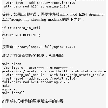
--with-ipv6 --add-module=/root/lnmp1.0-
full/nginx_mod_h264_streaming-2.2.7
等待，如果出现错误，需要注释掉nginx_mod_h264_streaming-
2.2.7/src/ngx_http_streaming_module.c的以下内容：
if (r->;zero_in_uri)

{

return NGX_DECLINED;

}
接着返回
/root/lnmp1.0-full/nginx-1.4.1
清除之前编译错误的模块，从新编译
make clean

./configure --user=www --group=www --
prefix=/usr/local/nginx --with-http_stub_status_module 
--with-http_ssl_module --with-http_gzip_static_module 
--with-ipv6 --add-module=/root/lnmp1.0-
full/nginx_mod_h264_streaming-2.2.7

make

nginx -t

make install
如果成功你看到的应该是这样的内容