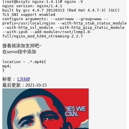
[root@bcsytv nginx-1.4.1]# nginx -V

nginx version: nginx/1.4.1

built by gcc 4.4.7 20120313 (Red Hat 4.4.7-3) (GCC)

TLS SNI support enabled

configure arguments: --user=www --group=www --
prefix=/usr/local/nginx --with-http_stub_status_module 
--with-http_ssl_module --with-http_gzip_static_module 
--with-ipv6 --add-module=/root/lnmp1.0-
full/nginx_mod_h264_streaming-2.2.7
接着就添加支持吧~
在server段中添加
location ~ .*.mp4${

mp4;

}
标签：
LNMP
最后更新：2021-10-15