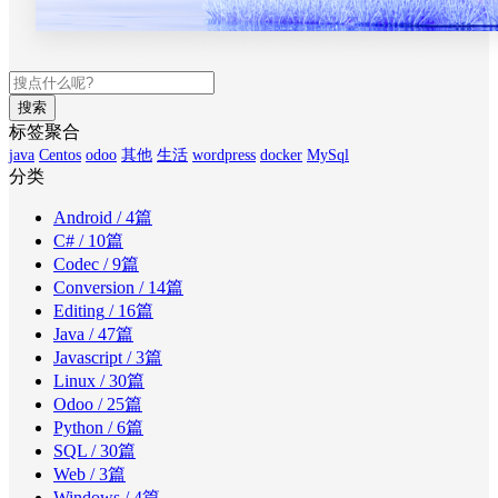
搜索
标签聚合
java
Centos
odoo
其他
生活
wordpress
docker
MySql
分类
Android
/ 4篇
C#
/ 10篇
Codec
/ 9篇
Conversion
/ 14篇
Editing
/ 16篇
Java
/ 47篇
Javascript
/ 3篇
Linux
/ 30篇
Odoo
/ 25篇
Python
/ 6篇
SQL
/ 30篇
Web
/ 3篇
Windows
/ 4篇