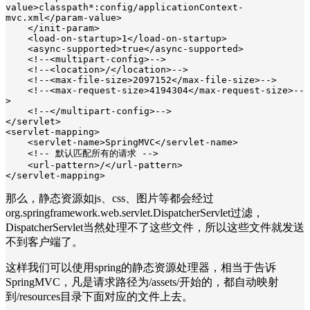
value>classpath*:config/applicationContext-
mvc.xml</param-value>

    </init-param>

    <load-on-startup>1</load-on-startup>

    <async-supported>true</async-supported>

    <!--<multipart-config>-->

    <!--<location>/</location>-->

    <!--<max-file-size>2097152</max-file-size>-->

    <!--<max-request-size>4194304</max-request-size>--
>

    <!--</multipart-config>-->

</servlet>

<servlet-mapping>

    <servlet-name>SpringMVC</servlet-name>

    <!-- 默认匹配所有的请求 -->

    <url-pattern>/</url-pattern>

</servlet-mapping>
那么，静态资源如js、css、图片等都会经过
org.springframework.web.servlet.DispatcherServlet过滤，
DispatcherServlet当然处理不了这些文件，所以这些文件就发送
不到客户端了。
这样我们可以使用spring的静态资源处理器，相当于告诉
SpringMVC，凡是请求路径为/assets/开始的，都自动映射
到/resources目录下面对应的文件上去。