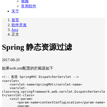
视频
常用软件
关于
首页
软件开发
Java
正文
Spring 静态资源过滤
2017-08-20
如果web.xml配置的拦截器如下
<!-- 配置 SpringMVC DispatcherServlet -->

<servlet>

    <servlet-name>SpringMVC</servlet-name>

    <servlet-
class>org.springframework.web.servlet.DispatcherServle
t</servlet-class>

    <init-param>

        <param-name>contextConfigLocation</param-name>

        <param-