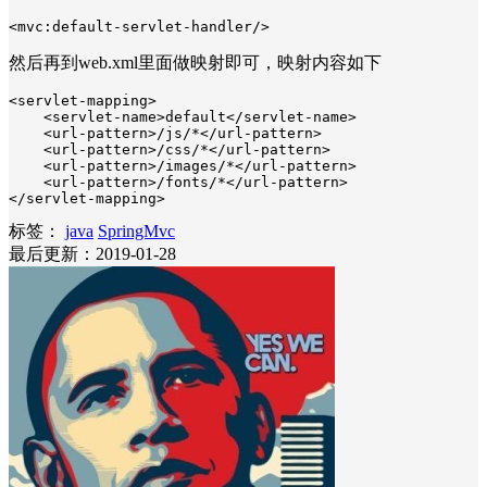
<mvc:default-servlet-handler/>
然后再到web.xml里面做映射即可，映射内容如下
<servlet-mapping>    

    <servlet-name>default</servlet-name>    

    <url-pattern>/js/*</url-pattern>    

    <url-pattern>/css/*</url-pattern>    

    <url-pattern>/images/*</url-pattern>    

    <url-pattern>/fonts/*</url-pattern>    

</servlet-mapping>
标签：
java
SpringMvc
最后更新：2019-01-28