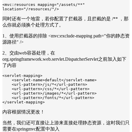
<mvc:resources mapping="/assets/**" 
location="/resources/"/>
同时还有一个地雷，若你配置了拦截器，且拦截的是 /** ，那
么你就必须换个处理方式了。
1、使用拦截器的排除 <mvc:exclude-mapping path="你的静态资
源路径" />
2、交由web容器处理，在
org.springframework.web.servlet.DispatcherServlet之前加入如下
了内容
<servlet-mapping>    

    <servlet-name>default</servlet-name>    

    <url-pattern>/js/*</url-pattern>    

    <url-pattern>/css/*</url-pattern>    

    <url-pattern>/images/*</url-pattern>    

    <url-pattern>/fonts/*</url-pattern>    

</servlet-mapping>
内容根据情况更改！
当然，我们还可直接让上游来直接处理静态资源，这时我们只
需要在springmvc配置中加入