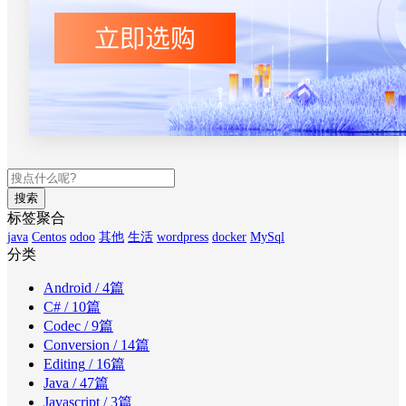
搜索
标签聚合
java
Centos
odoo
其他
生活
wordpress
docker
MySql
分类
Android
/ 4篇
C#
/ 10篇
Codec
/ 9篇
Conversion
/ 14篇
Editing
/ 16篇
Java
/ 47篇
Javascript
/ 3篇