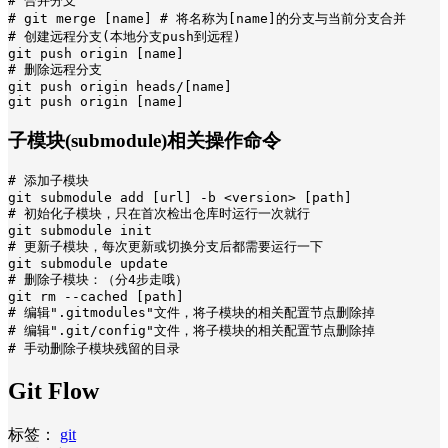
# 合并分支

# git merge [name] # 将名称为[name]的分支与当前分支合并

# 创建远程分支(本地分支push到远程)

git push origin [name]

# 删除远程分支

git push origin heads/[name]

git push origin [name]
子模块(submodule)相关操作命令
# 添加子模块

git submodule add [url] -b <version> [path]

# 初始化子模块，只在首次检出仓库时运行一次就行

git submodule init

# 更新子模块，每次更新或切换分支后都需要运行一下

git submodule update

# 删除子模块：（分4步走哦）

git rm --cached [path]

# 编辑".gitmodules"文件，将子模块的相关配置节点删除掉

# 编辑".git/config"文件，将子模块的相关配置节点删除掉

# 手动删除子模块残留的目录
Git Flow
标签：
git