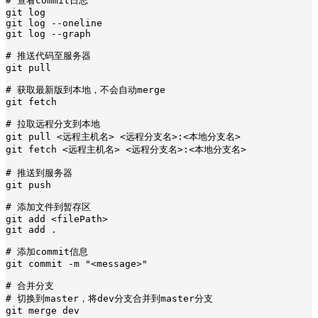
# 查看commit日志

git log

git log --oneline

git log --graph

# 推送代码至服务器

git pull

# 获取最新版到本地，不会自动merge

git fetch

# 拉取远程分支到本地

git pull <远程主机名> <远程分支名>:<本地分支名>

git fetch <远程主机名> <远程分支名>:<本地分支名>

# 推送到服务器

git push

# 添加文件到暂存区

git add <filePath>

git add .

# 添加commit信息

git commit -m "<message>"

# 合并分支

# 切换到master，将dev分支合并到master分支

git merge dev
