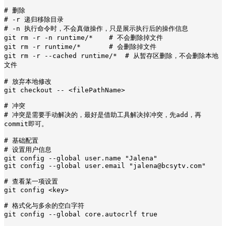
# 删除

# -r 递归移除目录

# -n 执行命令时，不会真做操作，只是展示执行后的操作信息

git rm -r -n runtime/*    # 不会删除掉文件

git rm -r runtime/*       # 会删除掉文件

git rm -r --cached runtime/*  # 从暂存区删除，不会删除本地
文件

# 放弃本地修改

git checkout -- <filePathName>

# 冲突

# 冲突是需要手动解决的，最好是借助工具解决掉冲突，先add，再
commit即可。

# 基础配置

# 设置用户信息

git config --global user.name "Jalena"

git config --global user.email "jalena@bcsytv.com"

# 查看某一项设置

git config <key>

# 格式化与多余的空白字符

git config --global core.autocrlf true
