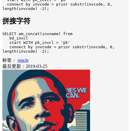
  connect by invcode = prior substr(invcode, 0, 
length(invcode) -2);
拼接字符
SELECT wm_concat(invname) from

   bd_invcl

   start WITH pk_invcl = 'pk'

   connect by invcode = prior substr(invcode, 0, 
length(invcode) -2);
标签：
oracle
最后更新：2019-03-25