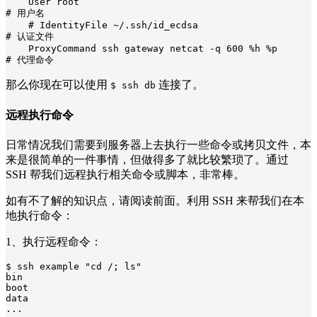
    User root                                         
# 用户名

    # IdentityFile ~/.ssh/id_ecdsa                    
# 认证文件

    ProxyCommand ssh gateway netcat -q 600 %h %p      
# 代理命令
那么你现在可以使用
连接了。
$ ssh db
远程执行命令
日常情况我们需要到服务器上去执行一些命令或拷贝文件，本
来是很简单的一件事情，但做得多了就比较繁琐了。通过
SSH 帮我们远程执行相关命令或脚本，非常棒。
如有不了解的知识点，请阅读前面。利用 SSH 来帮我们在本
地执行命令：
1、执行远程命令：
$ ssh example "cd /; ls"

bin

boot

data

...