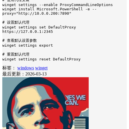
winget settings --enable ProxyCommandLineOptions

winget install Microsoft.PowerShell -e --
proxy="http://10.0.0.200:7890"

# 设置默认代理

winget settings set DefaultProxy 
https://127.0.0.1:2345

# 查看默认设置参数

winget settings export

# 重置默认代理

winget settings reset DefaultProxy
标签：
windows
winget
最后更新：2026-03-13