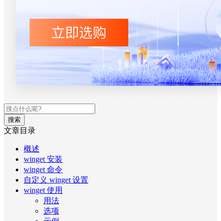
搜索
文章目录
概述
winget 安装
winget 命令
自定义 winget 设置
winget 使用
用法
选项