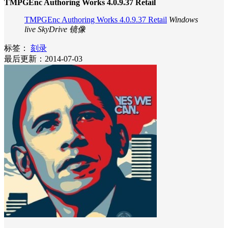
TMPGEnc Authoring Works 4.0.9.37 Retail
TMPGEnc Authoring Works 4.0.9.37 Retail
Windows
live SkyDrive 镜像
标签：
刻录
最后更新：2014-07-03