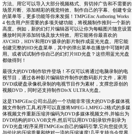
方法。用它可以导入大部分视频格式、剪切掉广告和不需要的
场景片断、添加精彩的视觉特效、制作自己的字幕、创建专业
的菜单等，更多功能等你来发掘！TMPGEnc Authoring Works
4 包含用户所需要的多项关键功能，将视频制作推到一个新的
高度。例如，新的幻灯片编辑器可以让你为每幅图片随意设置
播放时间并添加转场及放大特效。用它能将你最喜欢的
AVCHD，HDV和用DV摄录的影片制作成蓝光光盘。用它能
创建完整的HD光盘菜单，其中的弹出菜单在播放中可随时调
用。或者试试制作你自己的幻灯片HD光盘？这些用蓝光光盘
都做得到！
最强大的DVD制作软件登场！不仅可以将通过电脑录制的电
视节目，通过各种影片编辑软件制作的数码影片文件，家用
DVD或硬盘录像机录制的电视节目作为素材，支撑您原创的
视频DVD，同时还支持制作DivX ULTRA光盘。
这是TMPGEnc公司出品的一个功能非常强大的DVD多媒体视
频文件制作工具,程序可以直接将MPEG-1,MPEG-2格式的多媒
体视频文件重新压缩并编码为DVD多媒体视频文件,并输出为
DVD结构的IFO,VOB文件,然后可以用DVD刻录软件刻录为
DVD光盘!程序采用TMPGEnc自己的编码引擎,它向您提供无
与伦比的压缩质量和绝对一流的压缩速度!几乎支持当今世界