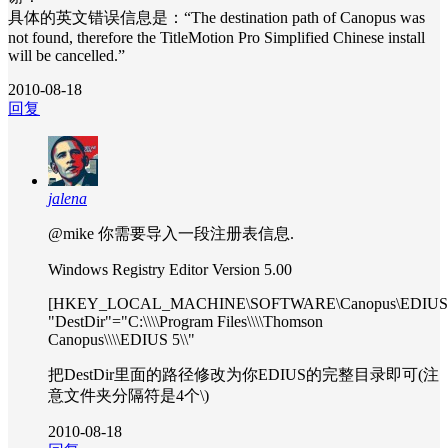
具体的英文错误信息是：“The destination path of Canopus was
not found, therefore the TitleMotion Pro Simplified Chinese install
will be cancelled.”
2010-08-18
回复
jalena
@mike
你需要导入一段注册表信息.
Windows Registry Editor Version 5.00
[HKEY_LOCAL_MACHINE\SOFTWARE\Canopus\EDIUS\Ins
"DestDir"="C:\\\\Program Files\\\\Thomson
Canopus\\\\EDIUS 5\\"
把DestDir里面的路径修改为你EDIUS的完整目录即可(注
意文件夹分隔符是4个\)
2010-08-18