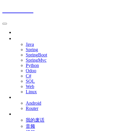
Jalena Blog
首页
程序开发
Java
Spring
SpringBoot
SpringMvc
Python
Odoo
C#
SQL
Web
Linux
移动设备
Android
Router
杂七杂八
我的废话
音频