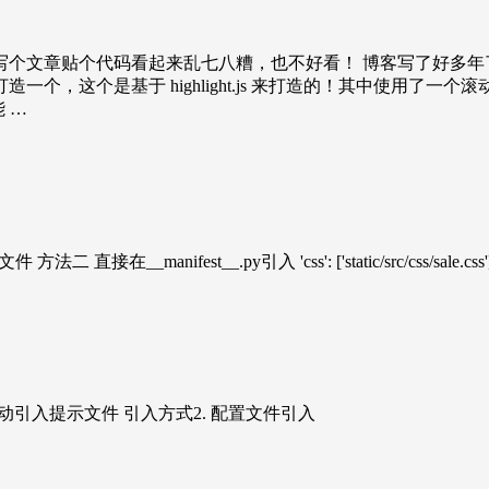
写个文章贴个代码看起来乱七八糟，也不好看！ 博客写了好多年
基于 highlight.js 来打造的！其中使用了一个滚动条的美化JS jq
能 …
接在__manifest__.py引入 'css': ['static/src/css/sale.css'
式1. 手动引入提示文件 引入方式2. 配置文件引入