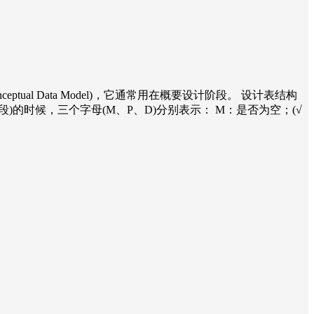
”(Conceptual Data Model)，它通常用在概要设计阶段。 设计表结构
性(字段)的时候，三个字母(M、P、D)分别表示： M：是否为空；(√