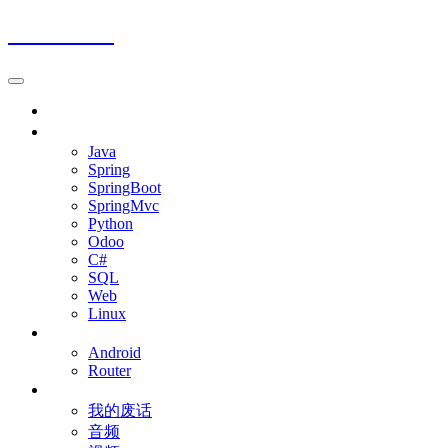
Jalena Blog
首页
程序开发
Java
Spring
SpringBoot
SpringMvc
Python
Odoo
C#
SQL
Web
Linux
移动设备
Android
Router
杂七杂八
我的废话
音频