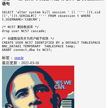
语句
SELECT 'alter system kill session ' || '''' ||t.sid 
||','||t.SERIAL#|| '''' FROM v$session t WHERE 
t.USERNAME='CGBCRM';

/* NC57 删除数据库 */

drop user NC57 cascade;   

/* 创建数据库并为用户赋予权限 */

CREATE USER NC57 IDENTIFIED BY a DEFAULT TABLESPACE 
NNC_DATA01 TEMPORARY  TABLESPACE temp;   

GRANT connect,dba to NC57;
标签：
oracle
最后更新：2021-03-16