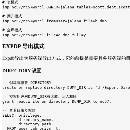
# 表模式

imp nc57/nc57@orcl OWNER=jalena tables=scott.dept,scott
# 用户模式

imp nc57/nc57@orcl fromuser=jalena file=b.dmp

# 全库模式

imp nc57/nc57@orcl file=c.dmp full=y
EXPDP 导出模式
Expdb导出为服务端导出方式，它的前提是需要具备服务端的
DIRECTORY 设置
-- 创建或修改 DIRECTORY

create or replace directory DUMP_DIR as 'd:/Export Dire
-- 授权用户对DUMP_DIR有读取、写入权限

grant read,write on directory DUMP_DIR to nc57;

-- 查看目录及权限

SELECT privilege,

       directory_name,

       directory_path

  FROM user_tab_privs  t,
