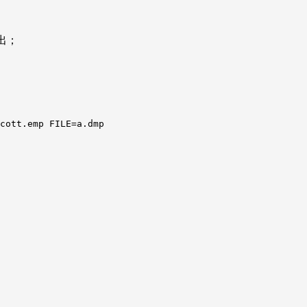
出；
cott.emp FILE=a.dmp
