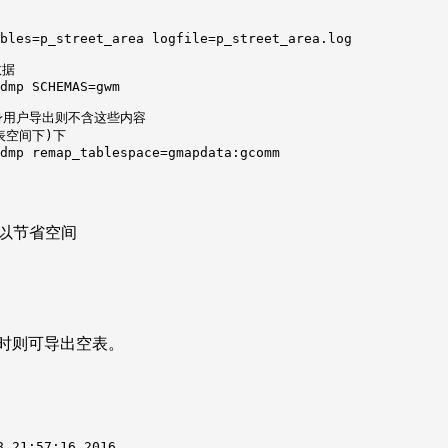
bles=p_street_area logfile=p_street_area.log

据

dmp SCHEMAS=gwm

用户导出则不含这些内容

表空间下)下

dmp remap_tablespace=gmapdata:gcomm
，以节省空间
出时则可导出空表。
 21:57:16 2016
