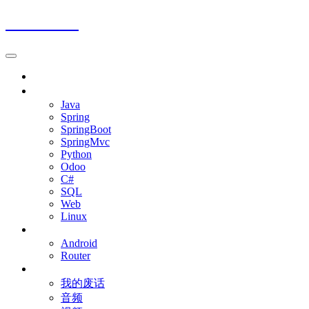
Jalena Blog
首页
程序开发
Java
Spring
SpringBoot
SpringMvc
Python
Odoo
C#
SQL
Web
Linux
移动设备
Android
Router
杂七杂八
我的废话
音频