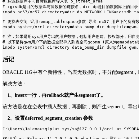
# 从源数据库中向目标数据库导入表 p_street_area

# igisdb是目的数据库与源数据的链接名，dir_dp是目的数据库上的目录

impdp nc57/nc57 directory=dir_dp NETWORK_LINK=igisdb ta
# 更换表空间 采用remap_tablespace参数 导出 nc57 用户下的所有数
expdp system/orcl directory=data_pump_dir dumpfile=gwm.
# 注：如果是用sys用户导出的用户数据，包括用户创建、授权部分，用自身
# 以下是将gwm用户下的数据全部导入到表空间gcomm (原来为gmapdata
impdp system/orcl directory=data_pump_dir dumpfile=gwm.
后记
ORACLE 11G中有个新特性，当表无数据时，不分配segment
解决方法：
1、insert一行，再rollback就产生segment了。
该方法是在在空表中插入数据，再删除，则产生segment。导
2、设置deferred_segment_creation 参数
C:\Users\Jalena>sqlplus sys/sa@127.0.0.1/orcl as SYSDBA

SQL*Plus: Release 11.2.0.1.0 Production on 星期五 10月 28