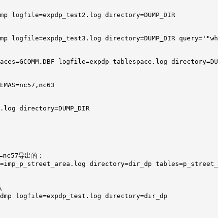
mp logfile=expdp_test2.log directory=DUMP_DIR

mp logfile=expdp_test3.log directory=DUMP_DIR query='"wh
aces=GCOMM.DBF logfile=expdp_tablespace.log directory=DU
EMAS=nc57,nc63

.log directory=DUMP_DIR
=nc57导出的：

=imp_p_street_area.log directory=dir_dp tables=p_street_


dmp logfile=expdp_test.log directory=dir_dp
