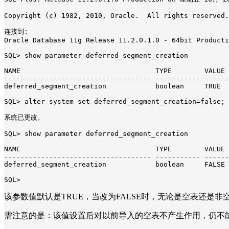
Copyright (c) 1982, 2010, Oracle.  All rights reserved.

连接到:

Oracle Database 11g Release 11.2.0.1.0 - 64bit Producti
SQL> show parameter deferred_segment_creation

NAME                                 TYPE        VALUE

------------------------------------ ----------- ------
deferred_segment_creation            boolean     TRUE

SQL> alter system set deferred_segment_creation=false;

系统已更改。

SQL> show parameter deferred_segment_creation

NAME                                 TYPE        VALUE

------------------------------------ ----------- ------
deferred_segment_creation            boolean     FALSE

SQL>
该参数值默认是TRUE，当改为FALSE时，无论是空表还是非空表
需注意的是：该值设置后对以前导入的空表不产生作用，仍不