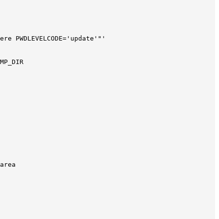
ere PWDLEVELCODE='update'"'

MP_DIR

area
