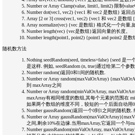
Number or Array Clamp(value, limit1, limit2)
Number dot(vec1, vec2) {vec1 和 vec2 是
Array [2 or 3] cross(vec1, vec2) {vec1 和 vec2
Array normalize(vec) {vec 是数组} 格式化一个向
Number length(vec) {vec是数组}返回向量的长度。
Number length(point1, point2) {point1 and point2 是
随机数方法
Nothing seedRandom(seed, timeless=false) {
是这样. 例如, seedRandom (n, true)通过给第二个参
Number random()返回0和1间的随机数.
Number or Array random(maxValOrArray
到 maxArray之间
Number or Array random(minValOrArray, max
maxArray有相同维度的数组,其每个元素的范围在 minArray 
如果两个数组的维度不同，较短的一个后面自动用0
Number gaussRandom()返回一个0到1之间的随
Number or Array gaussRandom(maxValO
之间,剩余10%在边缘.当用maxArray,它返回一个与m
Number gaussRandom(minValOrArray, maxVa