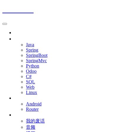
Jalena Blog
首页
程序开发
Java
Spring
SpringBoot
SpringMvc
Python
Odoo
C#
SQL
Web
Linux
移动设备
Android
Router
杂七杂八
我的废话
音频