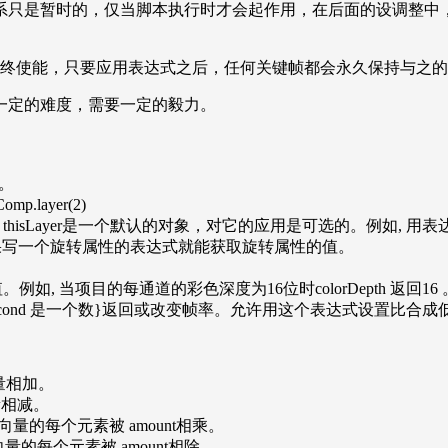
系只是暂时的，仅当脚本执行时才会起作用，在后面的设调整中
始终使能，只要应用表达式之后，任何关键帧都会永久保持与之
一定的难度，需要一定的毅力。
名。
.layer(2)
对层本身的描述，thisLayer是一个默认的对象，对它的应用是可选的。例如, 用表达式 
式。例如，如果写一个旋转属性的表达式就能获取旋转属性的值。
数值。例如, 当项目的每通道的彩色深度为16位时colorDepth 返回16 
d) {framesPerSecond 是一个数}返回或改变帧率。允许用这个表达式设置比
两个向量相加。
个向量相减。
nt 是数} 向量的每个元素被 amount相乘。
nt 是数}向量的每个元素被 amount相除。