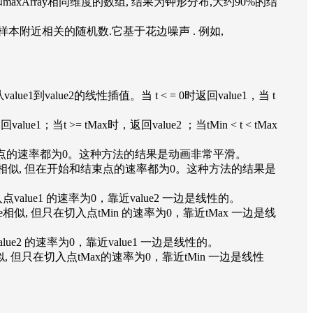
ray和maxArray相同维度的数组, 结果为钟形分布,大约90%的结
机,但它是在样本附近相关的随机数.它基于花边噪声 . 例如,
一个从value1到value2的线性插值。当 t < = 0时返回value1，当 t
tmin时返回value1；当t >= tMax时，返回value2 ；当tMin < t < tMax
ar相似, 但在开始和结束点的速率都为0。这种方法的结果是动画非常平滑。
数或数组} 返回 值与 linear相似, 但在开始和结束点的速率都为0。这种方法的结果是
相似, 但只在切入点value1 的速率为0，靠近value2 一边是线性的。
或数组}返回 值与ease相似, 但只在切入点tMin 的速率为0，靠近tMax 一边是线
只在切入点value2 的速率为0，靠近value1 一边是线性的。
组} 返回 值与ease相似, 但只在切入点tMax的速率为0，靠近tMin 一边是线性