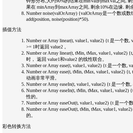
钟形分布,大约90%的结果在minVal到maxVal之间, 剩
果在 minArray到maxArray之间, 剩余10%在边缘. 
Number noise(valOrArray) {valOrA
add(position, noise(position)*50).
插值方法
Number or Array linear(t, value1, value
>= 1时返回 value2 。
Number or Array linear(t, tMin, tMax, value1, 
时， 返回 value1和value2 的线性联合。
Number or Array ease(t, value1, val
Number or Array ease(t, tMin, tMax, valu
动画非常平滑。
Number or Array easeIn(t, value1, value2
Number or Array easeIn(t, tMin, tMax, va
性的。
Number or Array easeOut(t, value1, val
Number or Array easeOut(t, tMin, tMax, v
的。
彩色转换方法