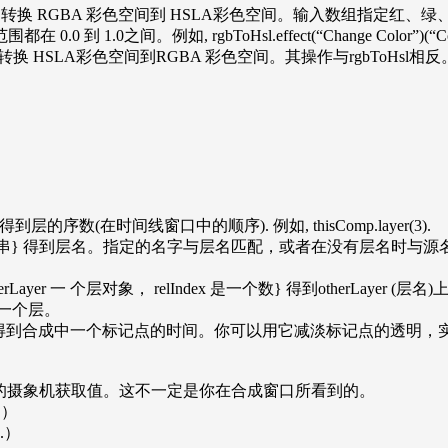
aArray 是数组 [4]} 转换 RGBA 彩色空间到 HSLA彩色空间。输入数
之间。例如, rgbToHsl.effect(“Change Color”)(“Color
ay 是数组[4]}. 转换 HSLA彩色空间到RGBA 彩色空间。其操作与rgbToHsl相反
ex 是一个数} 得到层的序数(在时间线窗口中的顺序). 例如, thisComp.layer(3).
ame”) {name是一个字串} 得到层名。指定的名字与层名匹配，或者在没有层名
Index) {otherLayer 一 个层对象， relIndex 是一个数} 得到otherLayer (层
一个层。
是一个数}得到合成中一个标记点的时间。你可以用它减淡标记点的透明，实现淡出。例如, mar
色合成所经过的摄象机获取值。这不一定是你在合成窗口所看到的。
.）
.）